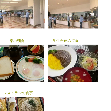
学生合宿の夕食
寮の朝食​
​レストランの食事