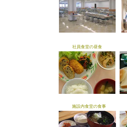
社員食堂の昼食​
​施設内食堂の食事